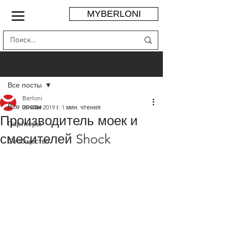
MYBERLONI
Пост
Все посты
Berloni
Все посты
20 мая 2019 г.
1 мин. чтения
Производитель моек и
Партнеры
смесителей Shock
Сообщество