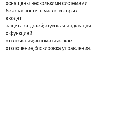
оснащены несколькими системами 
безопасности, в число которых 
входят:
защита от детей;звуковая индикация 
с функцией 
отключения;автоматическое 
отключение;блокировка управления.
Для повышения комфорта и 
удобства во время эксплуатации 
электрических варочных 
поверхностей AEG предусмотрено 
наличие следующих функций:
таймера 
Eco;Stop&Go;многоступенчатой 
индикации остаточного тепла 
OptiHeat.
Конечно, технически особенности 
влияют на стоимость варочных 
поверхностей AEG. Но даже если 