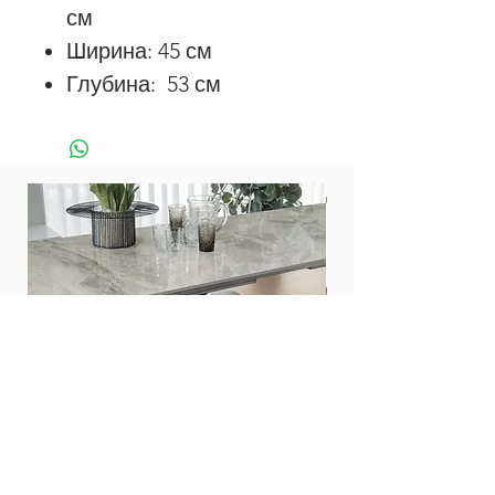
см
Ширина: 45 см
Глубина: 53 см
Стол Zed 200
Стол Twist 160
Цена
Цена
476 000,00 ₽
453 000,00 ₽
Все столы