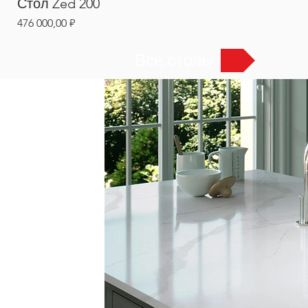
Стол Zed 200
Цена
476 000,00 ₽
Все столы