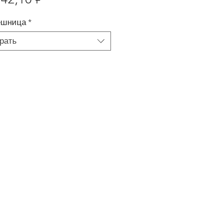
ешница
*
рать