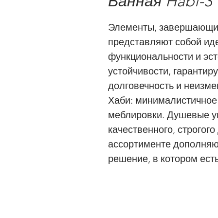
Ванная Habi-3
Элементы, завершающие
представляют собой ид
функциональности и эст
устойчивости, гарантир
долговечность и неизме
Хаби: минималистичное
меблировки. Душевые уг
качественного, строгог
ассортименте дополняю
решение, в котором ест