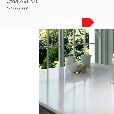
Стол Zed 200
Цена
476 000,00 ₽
Все столы