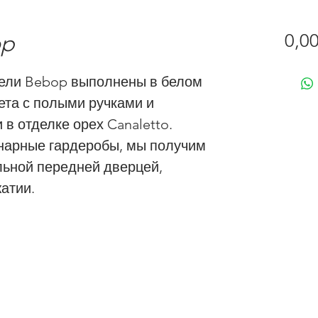
op
0,00
ели Bebop выполнены в белом
ета с полыми ручками и
в отделке орех Canaletto.
анарные гардеробы, мы получим
альной передней дверцей,
атии.