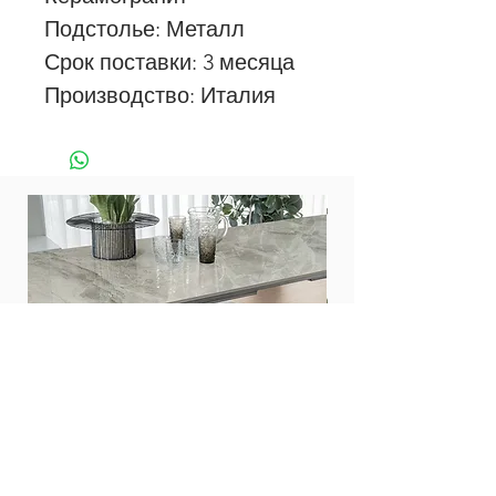
Подстолье: Металл
Срок поставки: 3 месяца
Производство: Италия
Стол Zed 200
Стол Twist 160
Цена
Цена
476 000,00 ₽
453 000,00 ₽