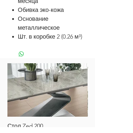
месяца
Обивка эко-кожа
Основание
металлическое
Шт. в коробке 2 (0.26 м³)
Стол Zed 200
Стол Twist 160