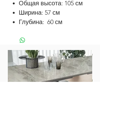
Общая высота: 105 см
Ширина: 57 см
Глубина: 60 см
Стол Zed 200
Стол Twist 160
Цена
Цена
476 000,00 ₽
453 000,00 ₽
Все столы