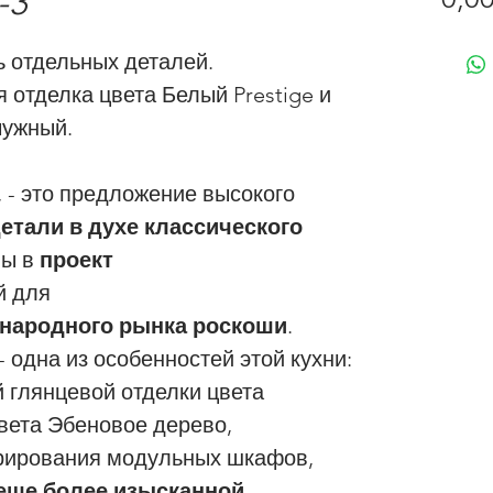
-3
 отдельных деталей.
 отделка цвета Белый Prestige и
чужный.
e, - это предложение высокого
етали в духе классического
ны в
проект
й для
народного рынка роскоши
.
- одна из особенностей этой кухни:
 глянцевой отделки цвета
вета Эбеновое дерево,
рирования модульных шкафов,
еще более изысканной
.