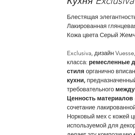
Кухня Exclusiva
Блестящая элегантность
Лакированная глянцевая
Кожа цвета Серый Жем
Exclusiva, дизайн Vuess
класса:
ремесленные д
стиля
органично вписа
кухни,
предназначенны
требовательного
между
Ценность материалов
сочетание лакированной
Норковый мех с кожей ц
используемой для деко
делает эту композицию