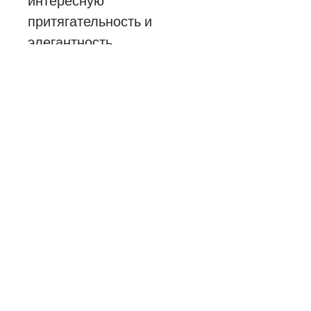
интересную
притягательность и
элегантность,
великолепно
адаптируясь под любое
пространство.