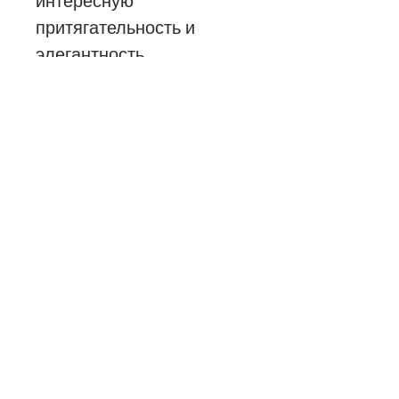
интересную
притягательность и
элегантность,
великолепно
адаптируясь под любое
пространство.