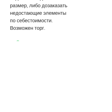
размер, либо дозаказать
недостающие элементы
по себестоимости.
Возможен торг.
Стол Zed 200
Стол Twist 160
Цена
Цена
476 000,00 ₽
453 000,00 ₽