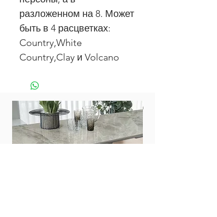
разложенном на 8. Может
быть в 4 расцветках:
Country,White
Country,Clay и Volcano
Стол Zed 200
Стол Twist 160