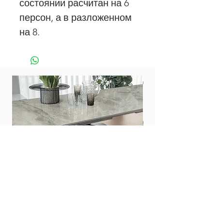
состоянии расчитан на 6
персон, а в разложенном
на 8.
Стол Zed 200
Стол Twist 160
Цена
Цена
476 000,00 ₽
453 000,00 ₽
Все столы