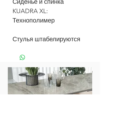
Сиденье и спинка
KUADRA XL:
Технополимер
Стулья штабелируются
Стол Zed 200
Стол Twist 160