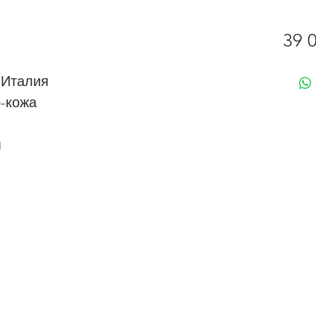
39 
 Италия
о-кожа
м