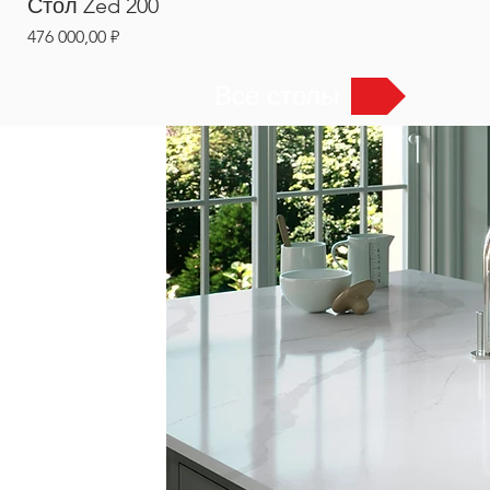
Стол Zed 200
Цена
476 000,00 ₽
Все столы