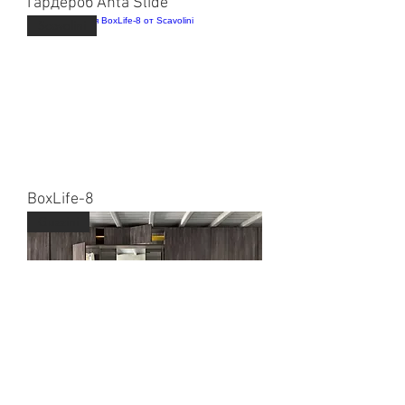
Гардероб Anta Slide
Scavolini
BoxLife-8
Guzzini
Гардероб Flat