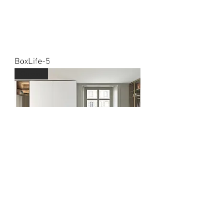
BoxLife-5
Guzzini
Гардероб Bebop
Dalagnese