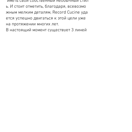
иметь свой собственный необычный стил
ь. И стоит отметить, благодаря, всевозмо
жным мелким деталям, Record Cucine уда
ется успешно двигаться к этой цели уже
на протяжении многих лет.
В настоящий момент существует 3 линей
ки под которыми реализуется продукция:
Linea System
В этой коллекции собраны
минималистические решения для кухни:
отсутствие богатой палитры цветов и
отделок, упор сделан на дизайн, где нет