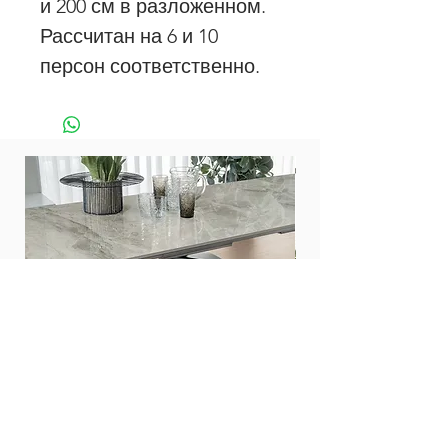
и 200 см в разложенном.
Рассчитан на 6 и 10
персон соответственно.
Стол Zed 200
Стол Twist 160
Цена
Цена
476 000,00 ₽
453 000,00 ₽
Все столы